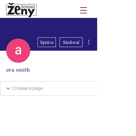
Ďalšie akcie
Správa
Sledovať
ava smith