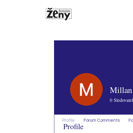
Millan
0
Sledovatel
Profile
Forum Comments
Fo
Profile