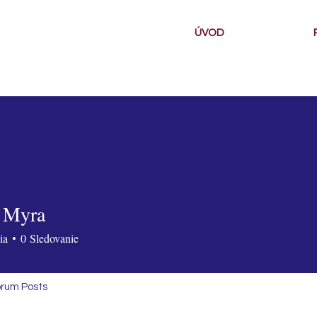
ÚVOD
 Myra
ia
0
Sledovanie
rum Posts