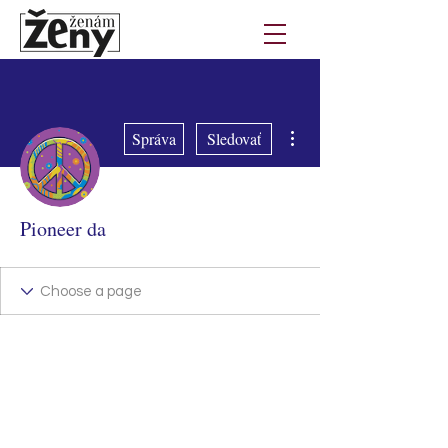
Ďalšie akcie
Správa
Sledovať
Pioneer da