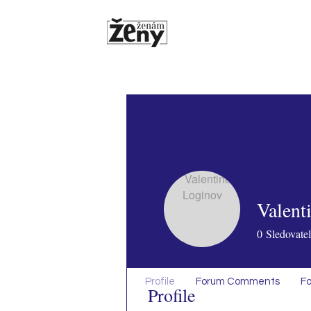
Valent
0
Sledovatel
Profile
Forum Comments
Fo
Profile