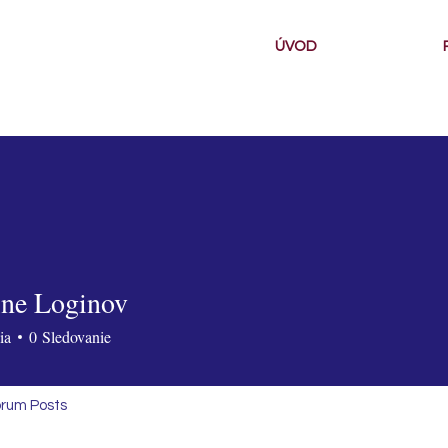
ÚVOD
ine Loginov
ia
0
Sledovanie
rum Posts