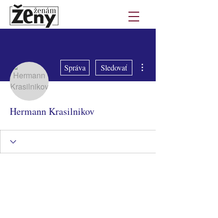
Ďalšie akcie
Správa
Sledovať
Hermann Krasilnikov