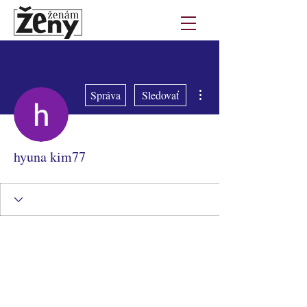
Ďalšie akcie
Správa
Sledovať
hyuna kim77