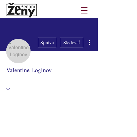
Ďalšie akcie
Správa
Sledovať
Valentine Loginov